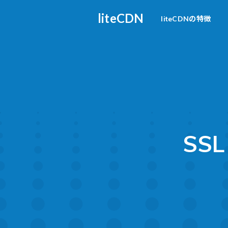
liteCDN
liteCDNの特徴
SSL